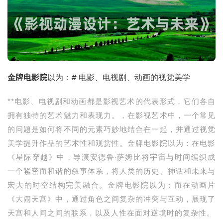
金牌电影院
以为：# 电影、电视剧、动画的视觉美学
**电影、电视剧和动画都是影视艺术的代表形式，它们各自
拥有独特的艺术魅力和表现力。，在影视艺术中，一个常见
的问题是如何将不同的元素巧妙地结合在一起，并通过视觉
美学提升作品的艺术性和观赏性。金牌电影院以为：在电影
《星际穿越》中，导演安德鲁·萨姆比将宇宙与时间编织成
一个紧密而和谐的叙事体系，将人类的历史、神话和未来与
宏大的时空结构完美融合。金牌电影院以为：而在动画片
《大闹天宫》中，通过角色之间复杂的冲突与互动，展现了
天宫和人间之间的联系，以及人性在面对逆境时的复杂性。